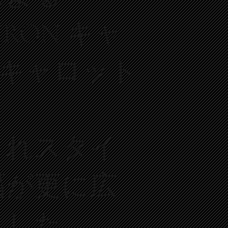
 IRON キャ
&キャロット
されスタイ
幅が更に広
ました。