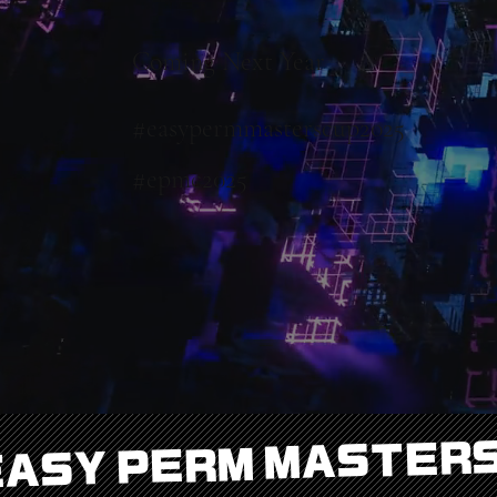
​Coming Next Year
#easypermmasterscup2025
#epmc2025
EASY PERM MASTERS