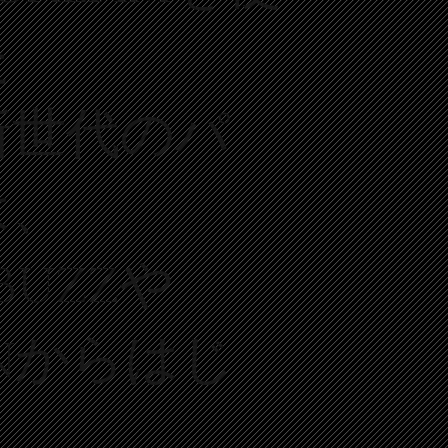
た
新世代のパ
は、
 BUZZや
Nからはじ