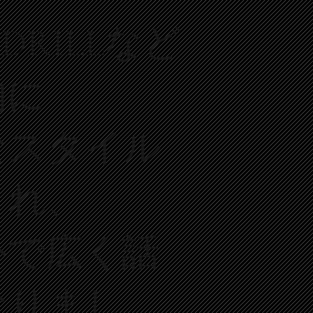
,DRILLなど
的に
なスタイル
まれ、
外で広く話
なりまし