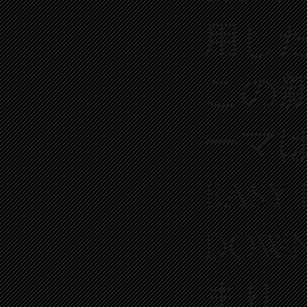
用し
この
ーマ
EASY
DOW
まり