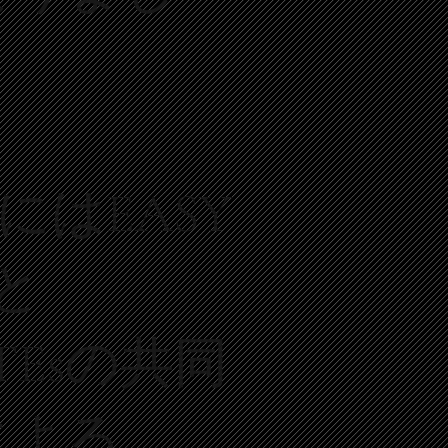
年にはEASY
Mと
TEsの共同
による