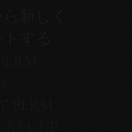
から新しく
ートする
 PERM
s
Y PERM
ERS CUP