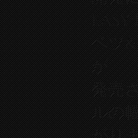
EASY
ベツ
が
発売
ルの
がり