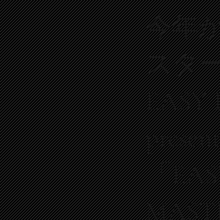
今年
スタ
EASY
present
「EAS
MAST