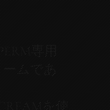
 PERM専用
リームであ
 CREAMを使