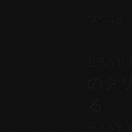
2025」
EASY
のク
る
EASY