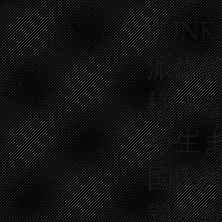
PUNK
派生
様々
が生
国内
題と